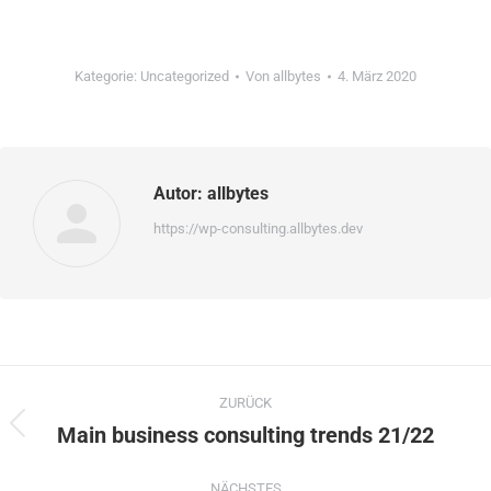
Kategorie:
Uncategorized
Von
allbytes
4. März 2020
Autor:
allbytes
https://wp-consulting.allbytes.dev
ZURÜCK
Main business consulting trends 21/22
NÄCHSTES